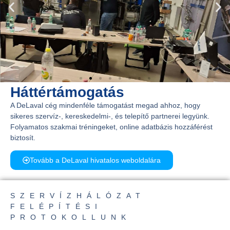
Háttértámogatás
A DeLaval cég mindenféle támogatást megad ahhoz, hogy
sikeres szervíz-, kereskedelmi-, és telepítő partnerei legyünk.
Folyamatos szakmai tréningeket, online adatbázis hozzáférést
biztosít.
Tovább a DeLaval hivatalos weboldalára
SZERVÍZHÁLÓZAT
FELÉPÍTÉSI
PROTOKOLLUNK