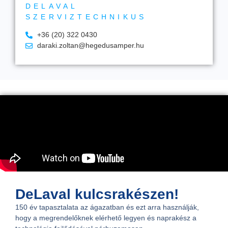
DELAVAL
SZERVIZTECHNIKUS
+36 (20) 322 0430
daraki.zoltan@hegedusamper.hu
DeLaval kulcsrakészen!
150 év tapasztalata az ágazatban és ezt arra használják,
hogy a megrendelőknek elérhető legyen és naprakész a