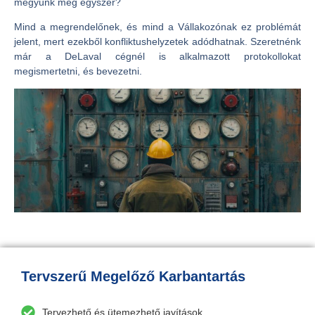
megyünk még egyszer?
Mind a megrendelőnek, és mind a Vállakozónak ez problémát
jelent, mert ezekből konfliktushelyzetek adódhatnak. Szeretnénk
már a DeLaval cégnél is alkalmazott protokollokat
megismertetni, és bevezetni.
Tervszerű Megelőző Karbantartás
Tervezhető és ütemezhető javítások