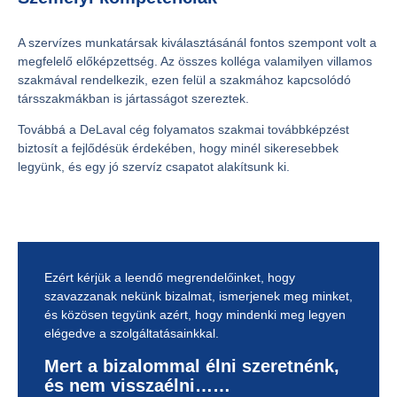
A szervízes munkatársak kiválasztásánál fontos szempont volt a
megfelelő előképzettség. Az összes kolléga valamilyen villamos
szakmával rendelkezik, ezen felül a szakmához kapcsolódó
társszakmákban is jártasságot szereztek.
Továbbá a DeLaval cég folyamatos szakmai továbbképzést
biztosít a fejlődésük érdekében, hogy minél sikeresebbek
legyünk, és egy jó szervíz csapatot alakítsunk ki.
Ezért kérjük a leendő megrendelőinket, hogy
szavazzanak nekünk bizalmat, ismerjenek meg minket,
és közösen tegyünk azért, hogy mindenki meg legyen
elégedve a szolgáltatásainkkal.
Mert a bizalommal élni szeretnénk,
és nem visszaélni……