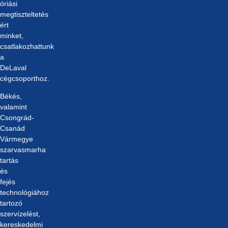
óriási
megtiszteltetés
ért
minket,
csatlakozhattunk
a
DeLaval
cégcsoporthoz.
Békés,
valamint
Csongrád-
Csanád
Vármegye
szarvasmarha
tartás
és
fejés
technológiához
tartozó
szervízelést,
kereskedelmi