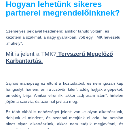
Hogyan lehetünk sikeres
partnerei megrendelőinknek?
Személyes példával kezdeném: amikor tanuló voltam, és
kezdtem a szakmát, a nagy gyárakban, volt egy TMK nevezetű
„műhely”.
Mit is jelent a TMK?
Tervszerű Megelőző
Karbantartás.
Sajnos manapság ez eltűnt a köztudatból, és nem igazán kap
hangsúlyt, hanem, ami a „csövön kifér”, addig hajtják a gépeket,
ameddig bírja. Amikor elromlik, akkor „adj uram isten”, hirtelen
jöjjön a szervíz, és azonnal javítsa meg.
Ez több okból is nehézséget jelent: van -e olyan alkatrészünk,
dobjunk el mindent, és azonnal menjünk el oda, ha netalán
nincs olyan alkatrészünk, akkor nem tudjuk megjavítani, és